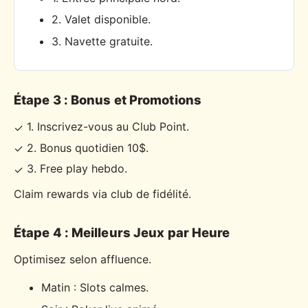
2. Valet disponible.
3. Navette gratuite.
Étape 3 : Bonus et Promotions
1. Inscrivez-vous au Club Point.
✓
2. Bonus quotidien 10$.
✓
3. Free play hebdo.
✓
Claim rewards via club de fidélité.
Étape 4 : Meilleurs Jeux par Heure
Optimisez selon affluence.
Matin : Slots calmes.