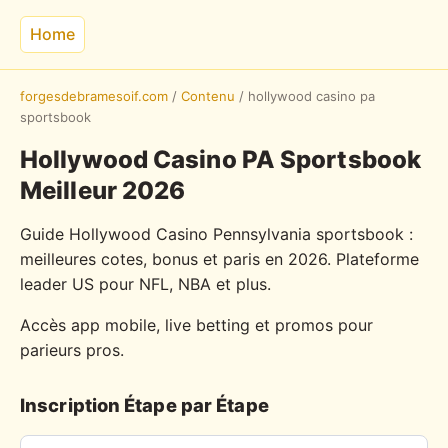
Home
forgesdebramesoif.com
/
Contenu
/
hollywood casino pa
sportsbook
Hollywood Casino PA Sportsbook
Meilleur 2026
Guide Hollywood Casino Pennsylvania sportsbook :
meilleures cotes, bonus et paris en 2026. Plateforme
leader US pour NFL, NBA et plus.
Accès app mobile, live betting et promos pour
parieurs pros.
Inscription Étape par Étape