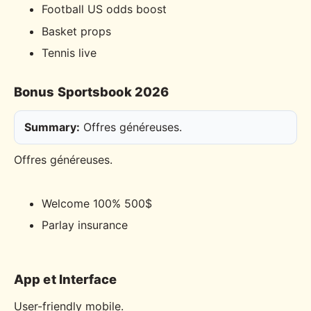
Football US odds boost
Basket props
Tennis live
Bonus Sportsbook 2026
Summary:
Offres généreuses.
Offres généreuses.
Welcome 100% 500$
Parlay insurance
App et Interface
User-friendly mobile.