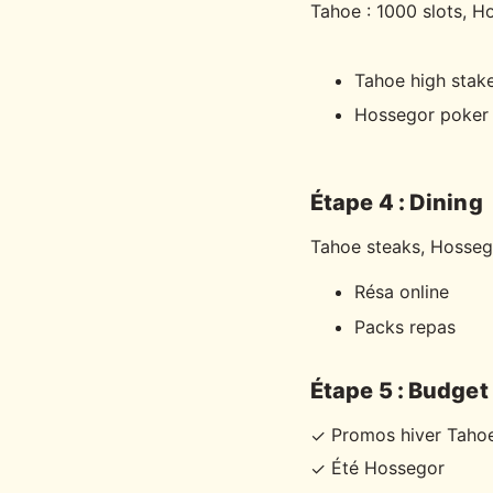
Tahoe : 1000 slots, H
Tahoe high stak
Hossegor poker
Étape 4 : Dining
Tahoe steaks, Hosseg
Résa online
Packs repas
Étape 5 : Budge
Promos hiver Taho
✓
Été Hossegor
✓