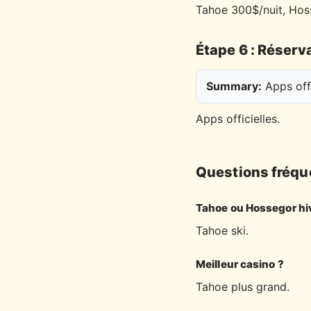
Tahoe 300$/nuit, Hos
Étape 6 : Réserv
Summary:
Apps offi
Apps officielles.
Questions fréqu
Tahoe ou Hossegor hi
Tahoe ski.
Meilleur casino ?
Tahoe plus grand.