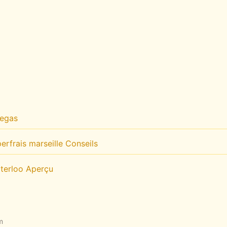
s
vegas
rfrais marseille Conseils
terloo Aperçu
m