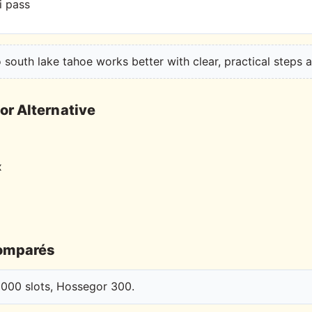
i pass
 south lake tahoe works better with clear, practical steps
or Alternative
x
Comparés
1000 slots, Hossegor 300.