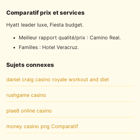
Comparatif prix et services
Hyatt leader luxe, Fiesta budget.
Meilleur rapport qualité/prix : Camino Real.
Familles : Hotel Veracruz.
Sujets connexes
daniel craig casino royale workout and diet
rushgame casino
plae8 online casino
money casino png Comparatif