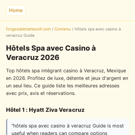
Home
forgesdebramesoif.com
/
Contenu
/
hôtels spa avec casino à
veracruz Guide
Hôtels Spa avec Casino à
Veracruz 2026
Top hôtels spa intégrant casino à Veracruz, Mexique
en 2026. Profitez de luxe, détente et jeux d'argent en
un seul lieu. Ce guide liste les meilleures adresses
avec prix, avis et réservations.
Hôtel 1 : Hyatt Ziva Veracruz
"hôtels spa avec casino à veracruz Guide is most
useful when readers can compare options