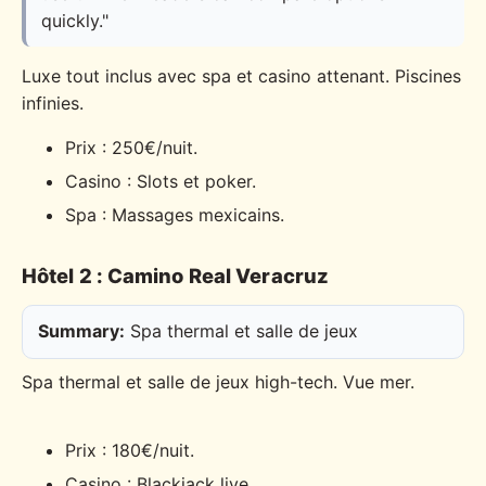
quickly."
Luxe tout inclus avec spa et casino attenant. Piscines
infinies.
Prix : 250€/nuit.
Casino : Slots et poker.
Spa : Massages mexicains.
Hôtel 2 : Camino Real Veracruz
Summary:
Spa thermal et salle de jeux
Spa thermal et salle de jeux high-tech. Vue mer.
Prix : 180€/nuit.
Casino : Blackjack live.