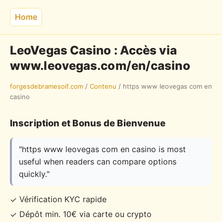
Home
LeoVegas Casino : Accès via
www.leovegas.com/en/casino
forgesdebramesoif.com
/
Contenu
/
https www leovegas com en
casino
Inscription et Bonus de Bienvenue
"https www leovegas com en casino is most
useful when readers can compare options
quickly."
Vérification KYC rapide
✓
Dépôt min. 10€ via carte ou crypto
✓