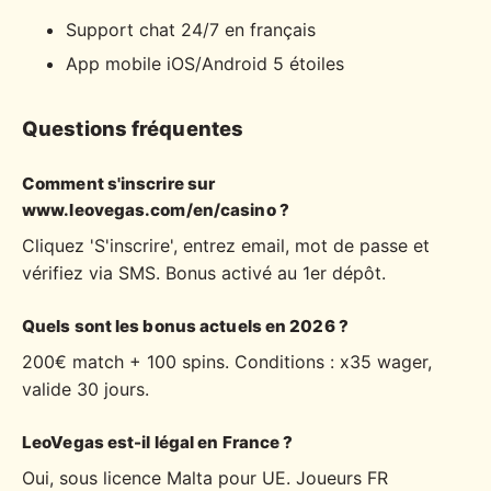
Support chat 24/7 en français
App mobile iOS/Android 5 étoiles
Questions fréquentes
Comment s'inscrire sur
www.leovegas.com/en/casino ?
Cliquez 'S'inscrire', entrez email, mot de passe et
vérifiez via SMS. Bonus activé au 1er dépôt.
Quels sont les bonus actuels en 2026 ?
200€ match + 100 spins. Conditions : x35 wager,
valide 30 jours.
LeoVegas est-il légal en France ?
Oui, sous licence Malta pour UE. Joueurs FR