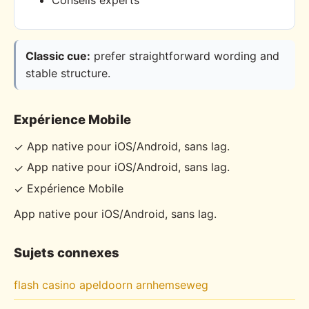
Conseils experts
Classic cue:
prefer straightforward wording and
stable structure.
Expérience Mobile
App native pour iOS/Android, sans lag.
✓
App native pour iOS/Android, sans lag.
✓
Expérience Mobile
✓
App native pour iOS/Android, sans lag.
Sujets connexes
flash casino apeldoorn arnhemseweg