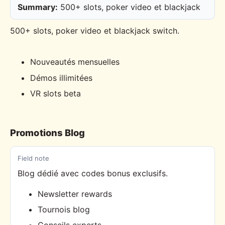
Summary:
500+ slots, poker video et blackjack
500+ slots, poker video et blackjack switch.
Nouveautés mensuelles
Démos illimitées
VR slots beta
Promotions Blog
Field note
Blog dédié avec codes bonus exclusifs.
Newsletter rewards
Tournois blog