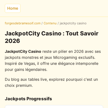
Home
forgesdebramesoif.com
/
Contenu
/
jackpotcity casino
JackpotCity Casino : Tout Savoir
2026
JackpotCity Casino
reste un pilier en 2026 avec ses
jackpots monstres et jeux Microgaming exclusifs.
Inspiré de Vegas, il offre une élégance intemporelle
pour gains légendaires.
Du blog aux tables live, explorez pourquoi c'est un
choix premium.
Jackpots Progressifs