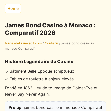
Home
James Bond Casino à Monaco :
Comparatif 2026
forgesdebramesoif.com
/
Contenu
/
james bond casino in
monaco Comparatif
Histoire Légendaire du Casino
Bâtiment Belle Époque somptueux
✓
Tables de roulette à enjeux élevés
✓
Fondé en 1863, lieu de tournage de GoldenEye et
Never Say Never Again.
Pro tip:
james bond casino in monaco Comparatif