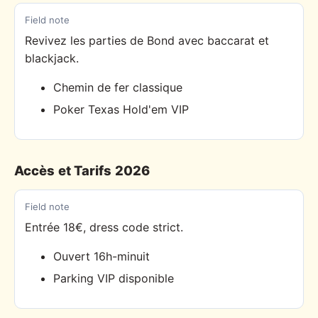
Field note
Revivez les parties de Bond avec baccarat et
blackjack.
Chemin de fer classique
Poker Texas Hold'em VIP
Accès et Tarifs 2026
Field note
Entrée 18€, dress code strict.
Ouvert 16h-minuit
Parking VIP disponible