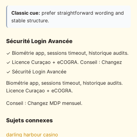
Classic cue:
prefer straightforward wording and
stable structure.
Sécurité Login Avancée
Biométrie app, sessions timeout, historique audits.
✓
Licence Curaçao + eCOGRA. Conseil : Changez
✓
Sécurité Login Avancée
✓
Biométrie app, sessions timeout, historique audits.
Licence Curaçao + eCOGRA.
Conseil : Changez MDP mensuel.
Sujets connexes
darling harbour casino