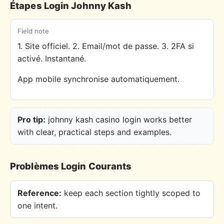
Étapes Login Johnny Kash
Field note
1. Site officiel. 2. Email/mot de passe. 3. 2FA si
activé. Instantané.
App mobile synchronise automatiquement.
Pro tip:
johnny kash casino login works better
with clear, practical steps and examples.
Problèmes Login Courants
Reference:
keep each section tightly scoped to
one intent.