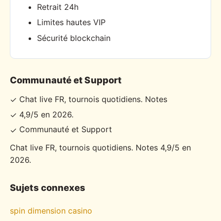
Retrait 24h
Limites hautes VIP
Sécurité blockchain
Communauté et Support
Chat live FR, tournois quotidiens. Notes
✓
4,9/5 en 2026.
✓
Communauté et Support
✓
Chat live FR, tournois quotidiens. Notes 4,9/5 en
2026.
Sujets connexes
spin dimension casino