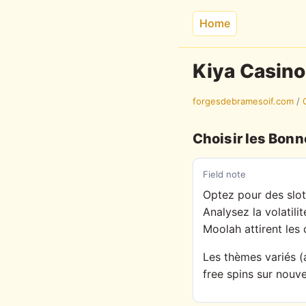
Home
Kiya Casino
forgesdebramesoif.com
/
Choisir les Bon
Field note
Optez pour des slot
Analysez la volatil
Moolah attirent les
Les thèmes variés (
free spins sur nouv