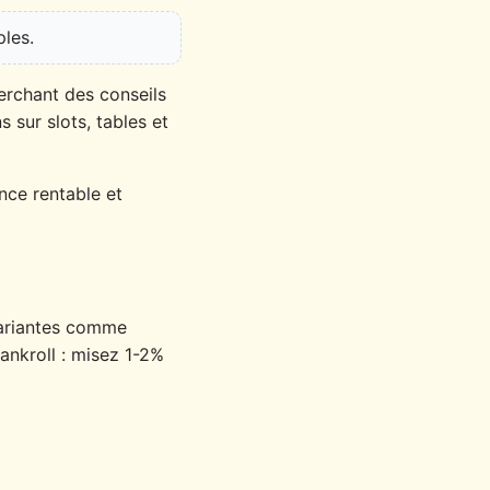
les.
erchant des conseils
 sur slots, tables et
nce rentable et
 variantes comme
ankroll : misez 1-2%