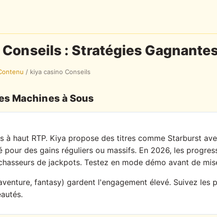
 Conseils : Stratégies Gagnante
Contenu
/
kiya casino Conseils
nes Machines à Sous
s à haut RTP. Kiya propose des titres comme Starburst ave
ité pour des gains réguliers ou massifs. En 2026, les progr
 chasseurs de jackpots. Testez en mode démo avant de mise
aventure, fantasy) gardent l'engagement élevé. Suivez les
eautés.