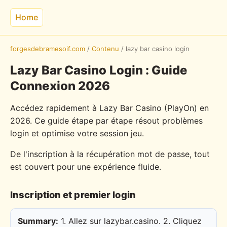
Home
forgesdebramesoif.com
/
Contenu
/
lazy bar casino login
Lazy Bar Casino Login : Guide
Connexion 2026
Accédez rapidement à Lazy Bar Casino (PlayOn) en
2026. Ce guide étape par étape résout problèmes
login et optimise votre session jeu.
De l'inscription à la récupération mot de passe, tout
est couvert pour une expérience fluide.
Inscription et premier login
Summary:
1. Allez sur lazybar.casino. 2. Cliquez