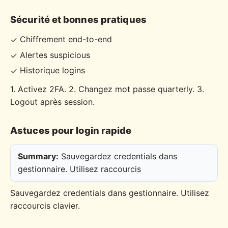
Sécurité et bonnes pratiques
Chiffrement end-to-end
✓
Alertes suspicious
✓
Historique logins
✓
1. Activez 2FA. 2. Changez mot passe quarterly. 3.
Logout après session.
Astuces pour login rapide
Summary:
Sauvegardez credentials dans
gestionnaire. Utilisez raccourcis
Sauvegardez credentials dans gestionnaire. Utilisez
raccourcis clavier.