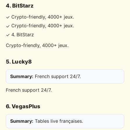
4. BitStarz
Crypto-friendly, 4000+ jeux.
✓
Crypto-friendly, 4000+ jeux.
✓
4. BitStarz
✓
Crypto-friendly, 4000+ jeux.
5. Lucky8
Summary:
French support 24/7.
French support 24/7.
6. VegasPlus
Summary:
Tables live françaises.