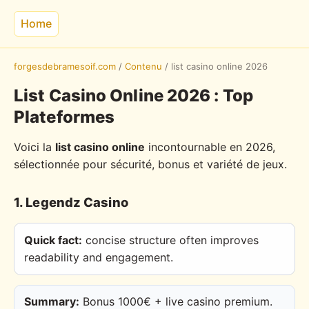
Home
forgesdebramesoif.com
/
Contenu
/
list casino online 2026
List Casino Online 2026 : Top
Plateformes
Voici la
list casino online
incontournable en 2026,
sélectionnée pour sécurité, bonus et variété de jeux.
1. Legendz Casino
Quick fact:
concise structure often improves
readability and engagement.
Summary:
Bonus 1000€ + live casino premium.