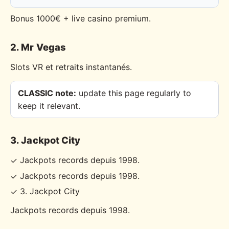
Bonus 1000€ + live casino premium.
2. Mr Vegas
Slots VR et retraits instantanés.
CLASSIC note:
update this page regularly to
keep it relevant.
3. Jackpot City
Jackpots records depuis 1998.
✓
Jackpots records depuis 1998.
✓
3. Jackpot City
✓
Jackpots records depuis 1998.