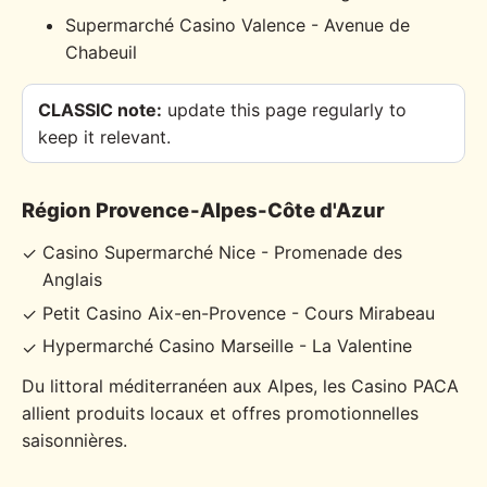
Supermarché Casino Valence - Avenue de
Chabeuil
CLASSIC note:
update this page regularly to
keep it relevant.
Région Provence-Alpes-Côte d'Azur
Casino Supermarché Nice - Promenade des
✓
Anglais
Petit Casino Aix-en-Provence - Cours Mirabeau
✓
Hypermarché Casino Marseille - La Valentine
✓
Du littoral méditerranéen aux Alpes, les Casino PACA
allient produits locaux et offres promotionnelles
saisonnières.