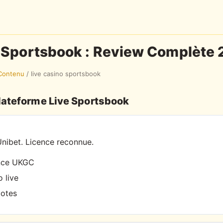
 Sportsbook : Review Complète
Contenu
/
live casino sportsbook
Plateforme Live Sportsbook
Unibet. Licence reconnue.
cence UKGC
 live
cotes