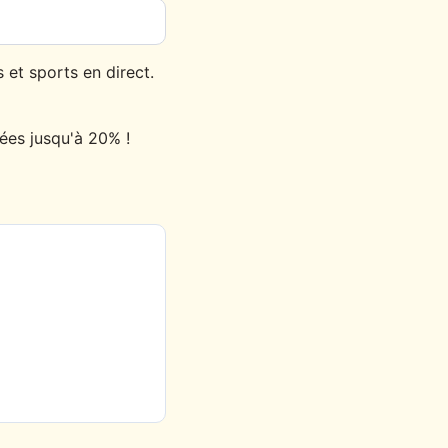
 et sports en direct.
tées jusqu'à 20% !