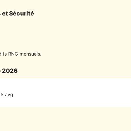
s et Sécurité
udits RNG mensuels.
s 2026
95 avg.
s