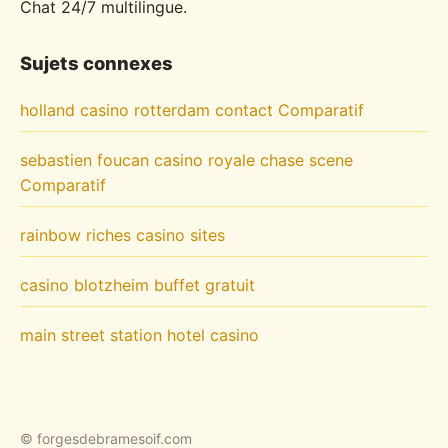
Chat 24/7 multilingue.
Sujets connexes
holland casino rotterdam contact Comparatif
sebastien foucan casino royale chase scene
Comparatif
rainbow riches casino sites
casino blotzheim buffet gratuit
main street station hotel casino
© forgesdebramesoif.com