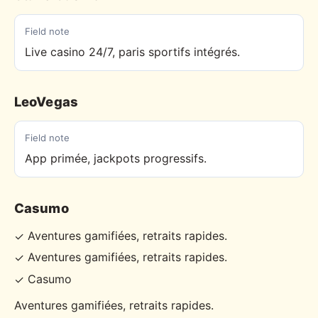
Field note
Live casino 24/7, paris sportifs intégrés.
LeoVegas
Field note
App primée, jackpots progressifs.
Casumo
Aventures gamifiées, retraits rapides.
✓
Aventures gamifiées, retraits rapides.
✓
Casumo
✓
Aventures gamifiées, retraits rapides.