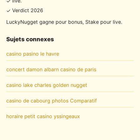
live.
✓
Verdict 2026
✓
LuckyNugget gagne pour bonus, Stake pour live.
Sujets connexes
casino pasino le havre
concert damon albarn casino de paris
casino lake charles golden nugget
casino de cabourg photos Comparatif
horaire petit casino yssingeaux