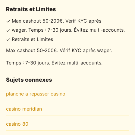
Retraits et Limites
Max cashout 50-200€. Vérif KYC après
✓
wager. Temps : 7-30 jours. Évitez multi-accounts.
✓
Retraits et Limites
✓
Max cashout 50-200€. Vérif KYC après wager.
Temps : 7-30 jours. Évitez multi-accounts.
Sujets connexes
planche a repasser casino
casino meridian
casino 80