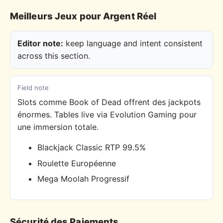
Meilleurs Jeux pour Argent Réel
Editor note:
keep language and intent consistent
across this section.
Field note
Slots comme Book of Dead offrent des jackpots
énormes. Tables live via Evolution Gaming pour
une immersion totale.
Blackjack Classic RTP 99.5%
Roulette Européenne
Mega Moolah Progressif
Sécurité des Paiements