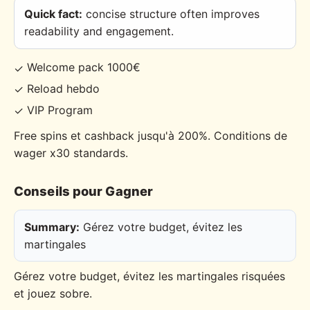
Quick fact:
concise structure often improves
readability and engagement.
Welcome pack 1000€
✓
Reload hebdo
✓
VIP Program
✓
Free spins et cashback jusqu'à 200%. Conditions de
wager x30 standards.
Conseils pour Gagner
Summary:
Gérez votre budget, évitez les
martingales
Gérez votre budget, évitez les martingales risquées
et jouez sobre.