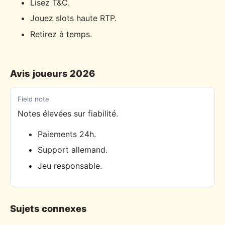
Lisez T&C.
Jouez slots haute RTP.
Retirez à temps.
Avis joueurs 2026
Field note
Notes élevées sur fiabilité.
Paiements 24h.
Support allemand.
Jeu responsable.
Sujets connexes