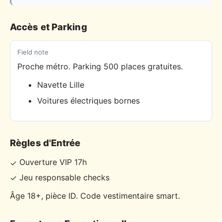
Accès et Parking
Field note
Proche métro. Parking 500 places gratuites.
Navette Lille
Voitures électriques bornes
Règles d'Entrée
Ouverture VIP 17h
✓
Jeu responsable checks
✓
Âge 18+, pièce ID. Code vestimentaire smart.