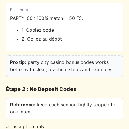
Field note
PARTY100 : 100% match + 50 FS.
1. Copiez code
2. Collez au dépôt
Pro tip:
party city casino bonus codes works
better with clear, practical steps and examples.
Étape 2 : No Deposit Codes
Reference:
keep each section tightly scoped to
one intent.
Inscription only
✓