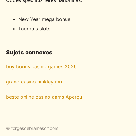
Codes spéciaux fêtes nationales.
New Year mega bonus
Tournois slots
Sujets connexes
buy bonus casino games 2026
grand casino hinkley mn
beste online casino aams Aperçu
© forgesdebramesoif.com