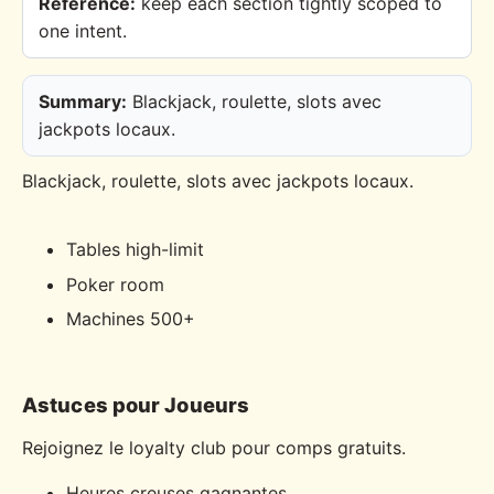
Reference:
keep each section tightly scoped to
one intent.
Summary:
Blackjack, roulette, slots avec
jackpots locaux.
Blackjack, roulette, slots avec jackpots locaux.
Tables high-limit
Poker room
Machines 500+
Astuces pour Joueurs
Rejoignez le loyalty club pour comps gratuits.
Heures creuses gagnantes