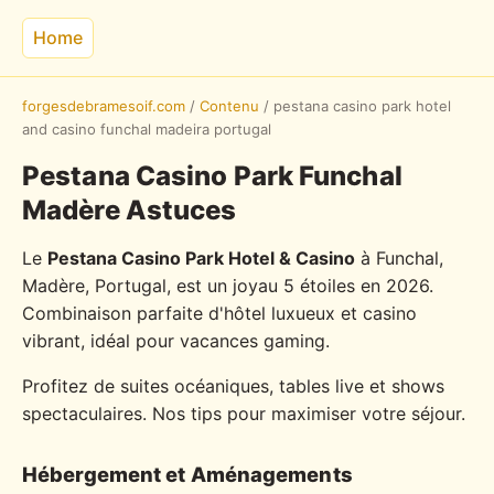
Home
forgesdebramesoif.com
/
Contenu
/
pestana casino park hotel
and casino funchal madeira portugal
Pestana Casino Park Funchal
Madère Astuces
Le
Pestana Casino Park Hotel & Casino
à Funchal,
Madère, Portugal, est un joyau 5 étoiles en 2026.
Combinaison parfaite d'hôtel luxueux et casino
vibrant, idéal pour vacances gaming.
Profitez de suites océaniques, tables live et shows
spectaculaires. Nos tips pour maximiser votre séjour.
Hébergement et Aménagements