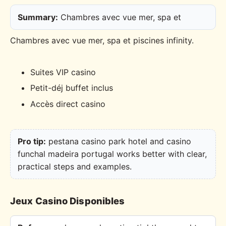
Summary:
Chambres avec vue mer, spa et
Chambres avec vue mer, spa et piscines infinity.
Suites VIP casino
Petit-déj buffet inclus
Accès direct casino
Pro tip:
pestana casino park hotel and casino
funchal madeira portugal works better with clear,
practical steps and examples.
Jeux Casino Disponibles