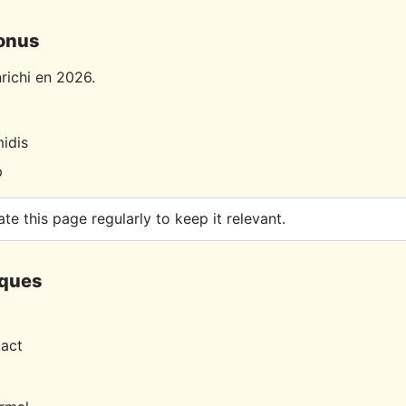
bonus
richi en 2026.
idis
p
te this page regularly to keep it relevant.
iques
tact