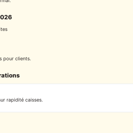
rmal.
2026
ites
 pour clients.
rations
ur rapidité caisses.
s