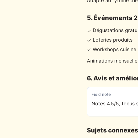
Adapté au rythme the
5. Événements 
Dégustations gratu
✓
Loteries produits
✓
Workshops cuisine
✓
Animations mensuelles
6. Avis et amélio
Field note
Notes 4.5/5, focus s
Sujets connexe