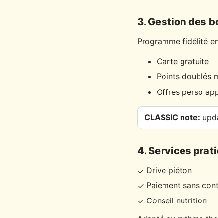
3. Gestion des 
Programme fidélité en
Carte gratuite
Points doublés m
Offres perso ap
CLASSIC note:
upda
4. Services prat
Drive piéton
✓
Paiement sans con
✓
Conseil nutrition
✓