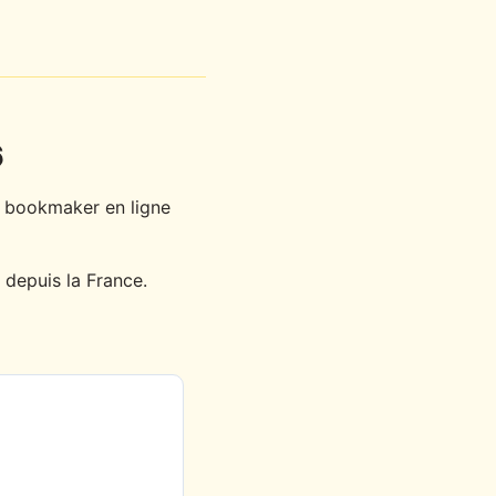
6
 bookmaker en ligne
 depuis la France.