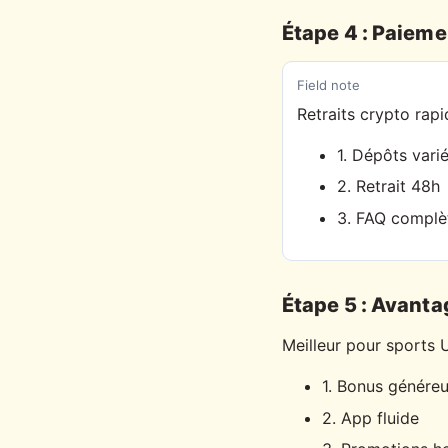
Étape 4 : Paieme
Field note
Retraits crypto rap
1. Dépôts vari
2. Retrait 48h
3. FAQ complè
Étape 5 : Avant
Meilleur pour sports 
1. Bonus génére
2. App fluide