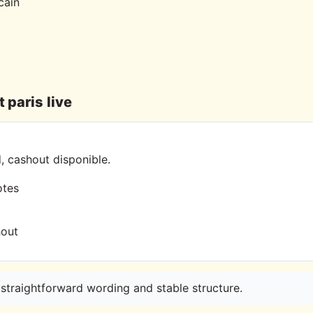
cain
t paris live
, cashout disponible.
otes
hout
straightforward wording and stable structure.