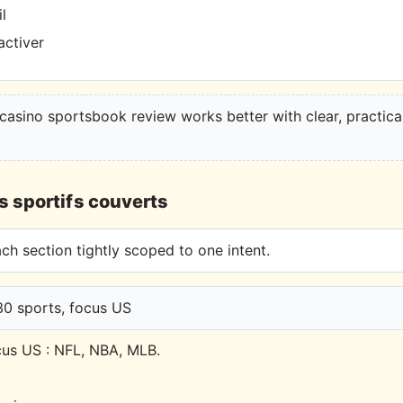
il
activer
casino sportsbook review works better with clear, practica
s sportifs couverts
h section tightly scoped to one intent.
30 sports, focus US
cus US : NFL, NBA, MLB.