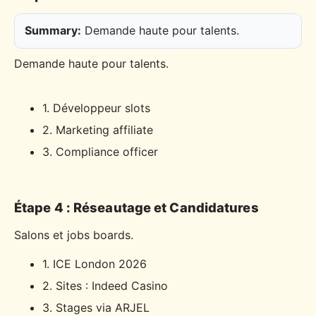
Summary:
Demande haute pour talents.
Demande haute pour talents.
1. Développeur slots
2. Marketing affiliate
3. Compliance officer
Étape 4 : Réseautage et Candidatures
Salons et jobs boards.
1. ICE London 2026
2. Sites : Indeed Casino
3. Stages via ARJEL