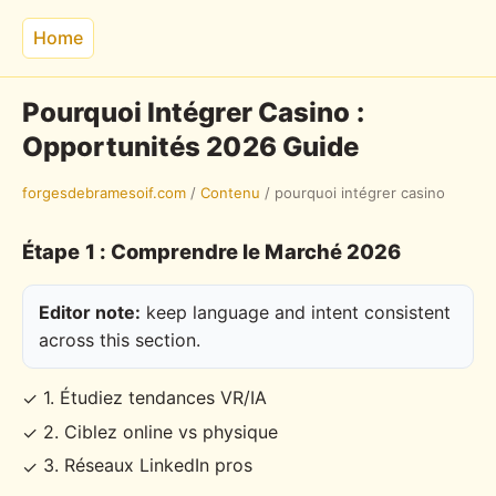
Home
Pourquoi Intégrer Casino :
Opportunités 2026 Guide
forgesdebramesoif.com
/
Contenu
/
pourquoi intégrer casino
Étape 1 : Comprendre le Marché 2026
Editor note:
keep language and intent consistent
across this section.
1. Étudiez tendances VR/IA
✓
2. Ciblez online vs physique
✓
3. Réseaux LinkedIn pros
✓