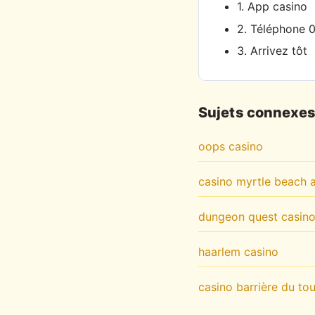
1. App casino
2. Téléphone 
3. Arrivez tôt
Sujets connexe
oops casino
casino myrtle beach 
dungeon quest casin
haarlem casino
casino barrière du to