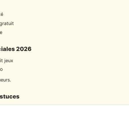
té
gratuit
ve
iales 2026
t jeux
ro
eurs.
Astuces