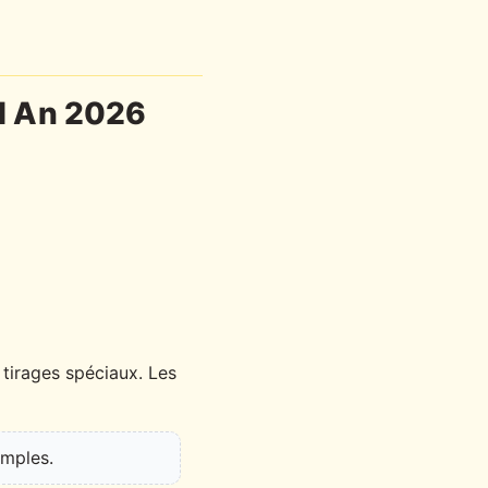
el An 2026
 tirages spéciaux. Les
amples.