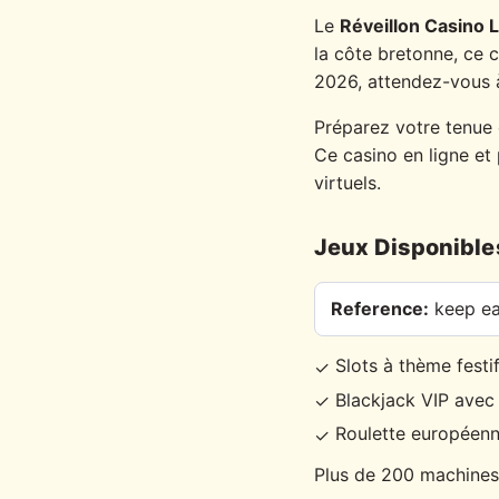
Le
Réveillon Casino 
la côte bretonne, ce 
2026, attendez-vous à
Préparez votre tenue 
Ce casino en ligne et 
virtuels.
Jeux Disponible
Reference:
keep eac
Slots à thème festi
✓
Blackjack VIP avec
✓
Roulette européen
✓
Plus de 200 machines e