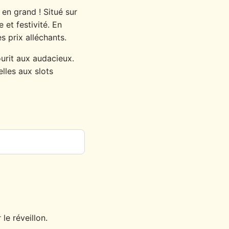
en grand ! Situé sur
et festivité. En
 prix alléchants.
urit aux audacieux.
lles aux slots
le réveillon.