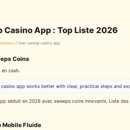
 Casino App : Top Liste 2026
Contenu
/
river sweep casino app
eeps Coins
 en cash.
casino app works better with clear, practical steps and ex
pp séduit en 2026 avec sweeps coins innovants. Liste des 
 Mobile Fluide