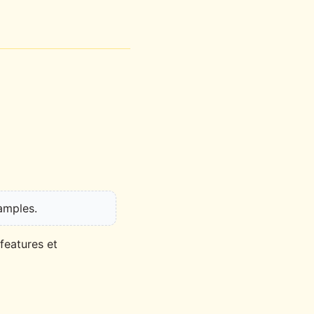
amples.
features et