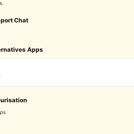
s.
pport Chat
ernatives Apps
.
urisation
ps.
s