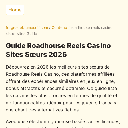
Home
forgesdebramesoif.com
/
Contenu
/
roadhouse reels casino
sister sites Guide
Guide Roadhouse Reels Casino
Sites Sœurs 2026
Découvrez en 2026 les meilleurs sites sœurs de
Roadhouse Reels Casino, ces plateformes affiliées
offrant des expériences similaires en jeux en ligne,
bonus attractifs et sécurité optimale. Ce guide liste
les casinos les plus proches en termes de qualité et
de fonctionnalités, idéaux pour les joueurs français
cherchant des alternatives fiables.
Avec une sélection rigoureuse basée sur les licences,