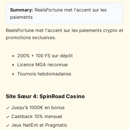
Summary:
ReelsFortune met l'accent sur les
paiements
ReelsFortune met l'accent sur les paiements crypto et
promotions exclusives.
200% + 100 FS sur dépôt
Licence MGA reconnue
Tournois hebdomadaires
Site Sœur 4: SpinRoad Casino
Jusqu'à 1000€ en bonus
✓
Cashback 10% mensuel
✓
Jeux NetEnt et Pragmatic
✓