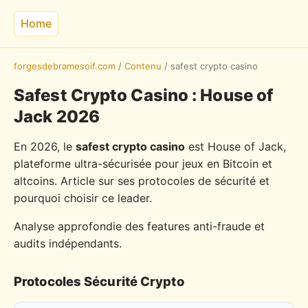
Home
forgesdebramesoif.com
/
Contenu
/
safest crypto casino
Safest Crypto Casino : House of
Jack 2026
En 2026, le
safest crypto casino
est House of Jack,
plateforme ultra-sécurisée pour jeux en Bitcoin et
altcoins. Article sur ses protocoles de sécurité et
pourquoi choisir ce leader.
Analyse approfondie des features anti-fraude et
audits indépendants.
Protocoles Sécurité Crypto