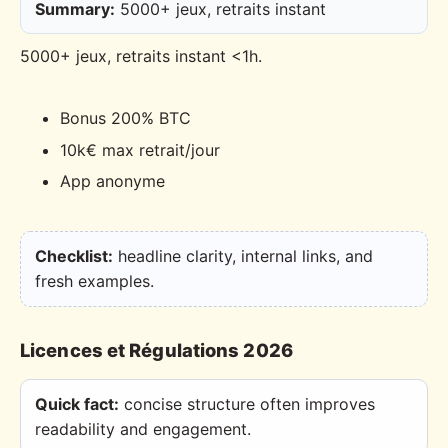
Summary:
5000+ jeux, retraits instant
5000+ jeux, retraits instant <1h.
Bonus 200% BTC
10k€ max retrait/jour
App anonyme
Checklist:
headline clarity, internal links, and
fresh examples.
Licences et Régulations 2026
Quick fact:
concise structure often improves
readability and engagement.