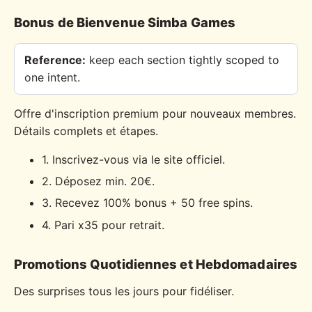
Bonus de Bienvenue Simba Games
Reference:
keep each section tightly scoped to
one intent.
Offre d'inscription premium pour nouveaux membres.
Détails complets et étapes.
1. Inscrivez-vous via le site officiel.
2. Déposez min. 20€.
3. Recevez 100% bonus + 50 free spins.
4. Pari x35 pour retrait.
Promotions Quotidiennes et Hebdomadaires
Des surprises tous les jours pour fidéliser.