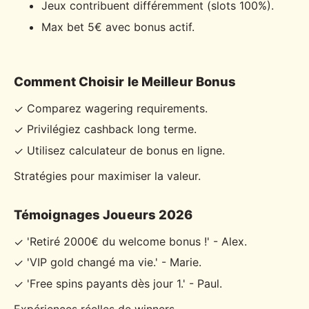
Jeux contribuent différemment (slots 100%).
Max bet 5€ avec bonus actif.
Comment Choisir le Meilleur Bonus
Comparez wagering requirements.
✓
Privilégiez cashback long terme.
✓
Utilisez calculateur de bonus en ligne.
✓
Stratégies pour maximiser la valeur.
Témoignages Joueurs 2026
'Retiré 2000€ du welcome bonus !' - Alex.
✓
'VIP gold changé ma vie.' - Marie.
✓
'Free spins payants dès jour 1.' - Paul.
✓
Expériences réelles de winners.