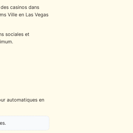
 des casinos dans
ims Ville en Las Vegas
s sociales et
ximum.
jour automatiques en
es.