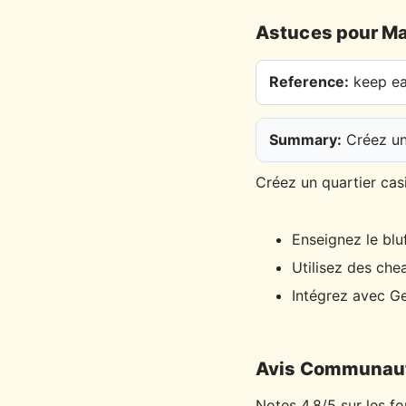
Astuces pour Ma
Reference:
keep eac
Summary:
Créez un 
Créez un quartier cas
Enseignez le blu
Utilisez des che
Intégrez avec Ge
Avis Communauté
Notes 4,8/5 sur les f