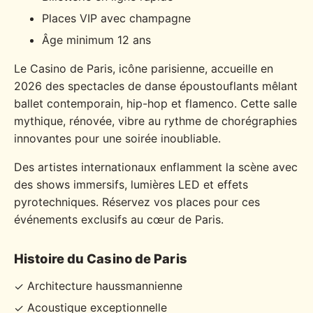
Places VIP avec champagne
Âge minimum 12 ans
Le Casino de Paris, icône parisienne, accueille en
2026 des spectacles de danse époustouflants mêlant
ballet contemporain, hip-hop et flamenco. Cette salle
mythique, rénovée, vibre au rythme de chorégraphies
innovantes pour une soirée inoubliable.
Des artistes internationaux enflamment la scène avec
des shows immersifs, lumières LED et effets
pyrotechniques. Réservez vos places pour ces
événements exclusifs au cœur de Paris.
Histoire du Casino de Paris
Architecture haussmannienne
✓
Acoustique exceptionnelle
✓