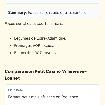
Summary:
Focus sur circuits courts nantais.
Focus sur circuits courts nantais.
Légumes de Loire-Atlantique.
Fromages AOP locaux.
Bio certifié 30% rayons.
Comparaison Petit Casino Villeneuve-
Loubet
Field note
Format petit mais efficace en Provence.