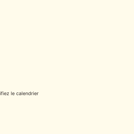
fiez le calendrier