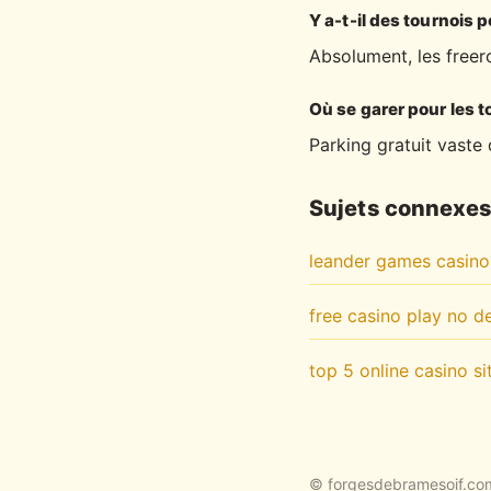
Y a-t-il des tournois 
Absolument, les freero
Où se garer pour les t
Parking gratuit vaste 
Sujets connexe
leander games casino
free casino play no d
top 5 online casino si
© forgesdebramesoif.co