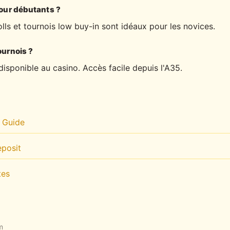
pour débutants ?
lls et tournois low buy-in sont idéaux pour les novices.
ournois ?
disponible au casino. Accès facile depuis l'A35.
s
 Guide
eposit
tes
m