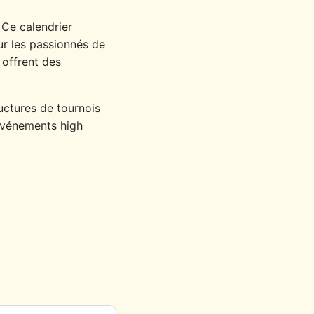
 Ce calendrier
ur les passionnés de
 offrent des
uctures de tournois
 événements high