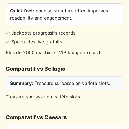
Quick fact:
concise structure often improves
readability and engagement.
Jackpots progressifs records
✓
Spectacles live gratuits
✓
Plus de 2000 machines, VIP lounge exclusif.
Comparatif vs Bellagio
Summary:
Treasure surpasse en variété slots.
Treasure surpasse en variété slots.
Comparatif vs Caesars