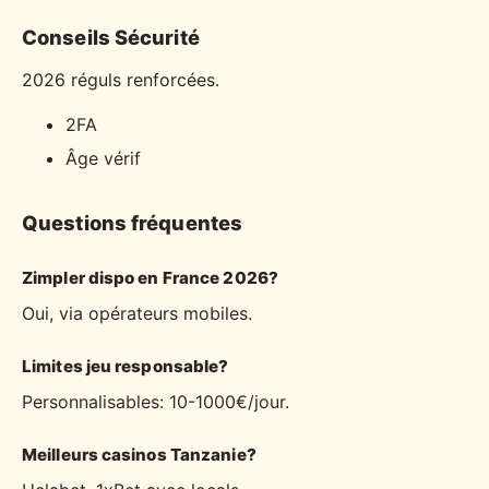
Conseils Sécurité
2026 réguls renforcées.
2FA
Âge vérif
Questions fréquentes
Zimpler dispo en France 2026?
Oui, via opérateurs mobiles.
Limites jeu responsable?
Personnalisables: 10-1000€/jour.
Meilleurs casinos Tanzanie?