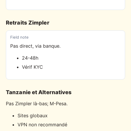
Retraits Zimpler
Field note
Pas direct, via banque.
24-48h
Vérif KYC
Tanzanie et Alternatives
Pas Zimpler là-bas; M-Pesa.
Sites globaux
VPN non recommandé