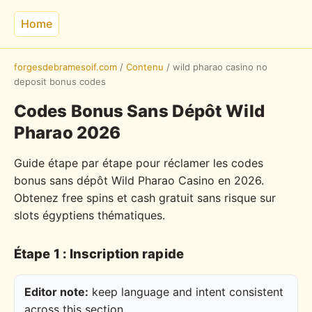
Home
forgesdebramesoif.com
/
Contenu
/
wild pharao casino no
deposit bonus codes
Codes Bonus Sans Dépôt Wild
Pharao 2026
Guide étape par étape pour réclamer les codes
bonus sans dépôt Wild Pharao Casino en 2026.
Obtenez free spins et cash gratuit sans risque sur
slots égyptiens thématiques.
Étape 1 : Inscription rapide
Editor note:
keep language and intent consistent
across this section.