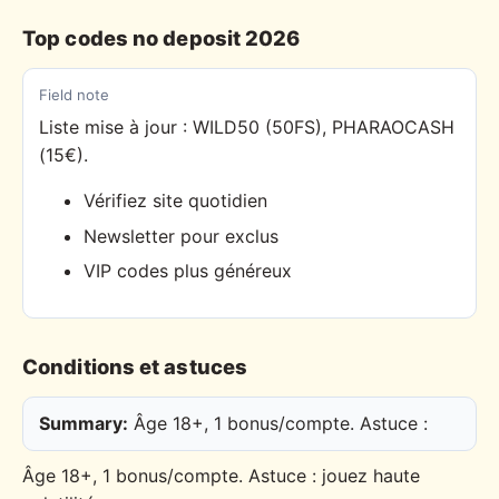
Top codes no deposit 2026
Field note
Liste mise à jour : WILD50 (50FS), PHARAOCASH
(15€).
Vérifiez site quotidien
Newsletter pour exclus
VIP codes plus généreux
Conditions et astuces
Summary:
Âge 18+, 1 bonus/compte. Astuce :
Âge 18+, 1 bonus/compte. Astuce : jouez haute