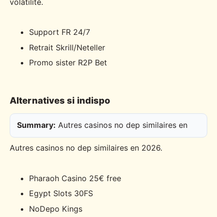
volatilité.
Support FR 24/7
Retrait Skrill/Neteller
Promo sister R2P Bet
Alternatives si indispo
Summary:
Autres casinos no dep similaires en
Autres casinos no dep similaires en 2026.
Pharaoh Casino 25€ free
Egypt Slots 30FS
NoDepo Kings