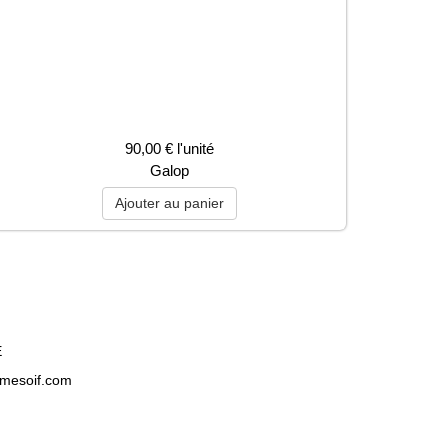
90,00 €
l'unité
Galop
E
amesoif.com