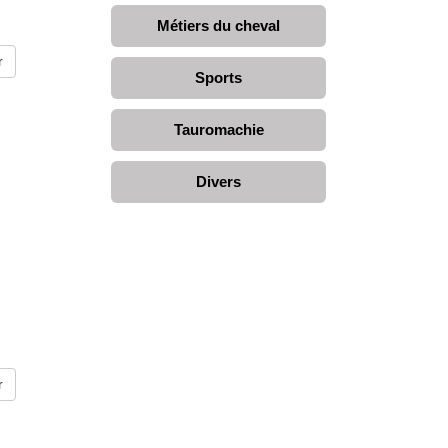
Métiers du cheval
Sports
Tauromachie
Divers