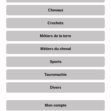
Chevaux
Crochets
Métiers de la terre
Métiers du cheval
Sports
Tauromachie
Divers
Mon compte