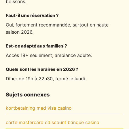
boissons.
Faut-il une réservation ?
Oui, fortement recommandée, surtout en haute
saison 2026.
Est-ce adapté aux familles ?
Accès 18+ seulement, ambiance adulte.
Quels sont les horaires en 2026 ?
Dîner de 19h à 22h30, fermé le lundi.
Sujets connexes
kortbetalning med visa casino
carte mastercard cdiscount banque casino