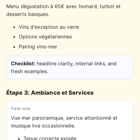
Menu dégustation à 65€ avec homard, turbot et
desserts basques.
Vins d'exception au verre
Options végétariennes
Pairing vins-mer
Checklist:
headline clarity, internal links, and
fresh examples.
Étape 3: Ambiance et Services
Field note
Vue mer panoramique, service attentionné et
musique live occasionnelle.
Tenue correcte exigée