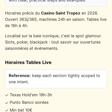
with clear, practical steps and examples.
Horaires précis du
Casino Saint Tropez
en 2026.
Ouvert 363j/365, machines 24h en saison. Tables live
de 16h à 4h.
Localisé sur la baie iconique, c'est le spot glamour.
Slots, poker, blackjack : tout savoir sur ouvertures
saisonnières et événements.
Horaires Tables Live
Reference:
keep each section tightly scoped to
one intent.
Texas Hold'em 19h-3h
✓
Punto Banco soirées
✓
Min bet 10€
✓