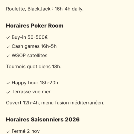
Roulette, BlackJack : 16h-4h daily.
Horaires Poker Room
Buy-in 50-500€
✓
Cash games 16h-5h
✓
WSOP satellites
✓
Tournois quotidiens 18h.
Happy hour 18h-20h
✓
Terrasse vue mer
✓
Ouvert 12h-4h, menu fusion méditerranéen.
Horaires Saisonniers 2026
Fermé 2 nov
✓