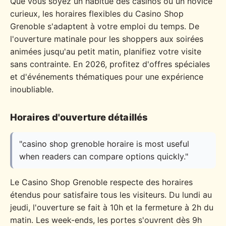
Que vous soyez un habitué des casinos ou un novice
curieux, les horaires flexibles du Casino Shop
Grenoble s'adaptent à votre emploi du temps. De
l'ouverture matinale pour les shoppers aux soirées
animées jusqu'au petit matin, planifiez votre visite
sans contrainte. En 2026, profitez d'offres spéciales
et d'événements thématiques pour une expérience
inoubliable.
Horaires d'ouverture détaillés
"casino shop grenoble horaire is most useful
when readers can compare options quickly."
Le Casino Shop Grenoble respecte des horaires
étendus pour satisfaire tous les visiteurs. Du lundi au
jeudi, l'ouverture se fait à 10h et la fermeture à 2h du
matin. Les week-ends, les portes s'ouvrent dès 9h