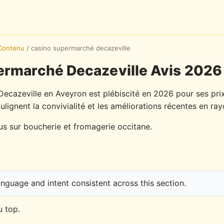
Contenu
/
casino supermarché decazeville
ermarché Decazeville Avis 2026
cazeville en Aveyron est plébiscité en 2026 pour ses prix
oulignent la convivialité et les améliorations récentes en ray
us sur boucherie et fromagerie occitane.
nguage and intent consistent across this section.
u top.