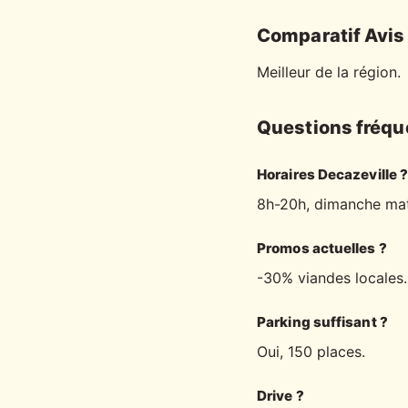
Comparatif Avis
Meilleur de la région.
Questions fréqu
Horaires Decazeville 
8h-20h, dimanche mat
Promos actuelles ?
-30% viandes locales.
Parking suffisant ?
Oui, 150 places.
Drive ?