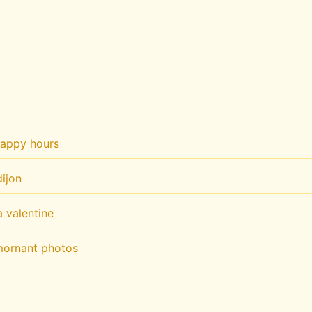
s
happy hours
dijon
 valentine
mornant photos