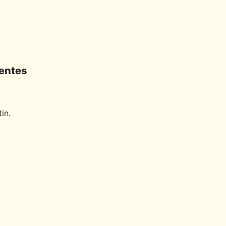
entes
?
in.