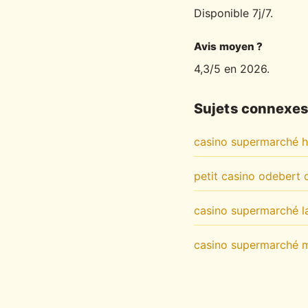
Disponible 7j/7.
Avis moyen ?
4,3/5 en 2026.
Sujets connexe
casino supermarché 
petit casino odebert 
casino supermarché la
casino supermarché 