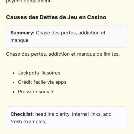
psychologiquement.
Causes des Dettes de Jeu en Casino
Summary:
Chase des pertes, addiction et
manque
Chase des pertes, addiction et manque de limites.
Jackpots illusoires
Crédit facile via apps
Pression sociale
Checklist:
headline clarity, internal links, and
fresh examples.