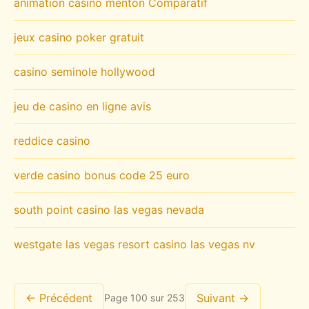
animation casino menton Comparatif
jeux casino poker gratuit
casino seminole hollywood
jeu de casino en ligne avis
reddice casino
verde casino bonus code 25 euro
south point casino las vegas nevada
westgate las vegas resort casino las vegas nv
← Précédent
Suivant →
Page 100 sur 253