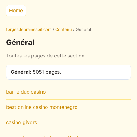
Home
forgesdebramesoif.com
/
Contenu
/
Général
Général
Toutes les pages de cette section.
Général:
5051 pages.
bar le duc casino
best online casino montenegro
casino givors