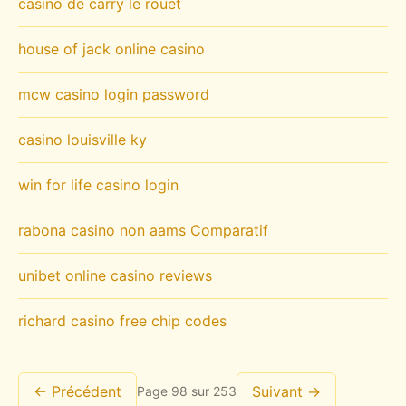
casino de carry le rouet
house of jack online casino
mcw casino login password
casino louisville ky
win for life casino login
rabona casino non aams Comparatif
unibet online casino reviews
richard casino free chip codes
← Précédent
Suivant →
Page 98 sur 253