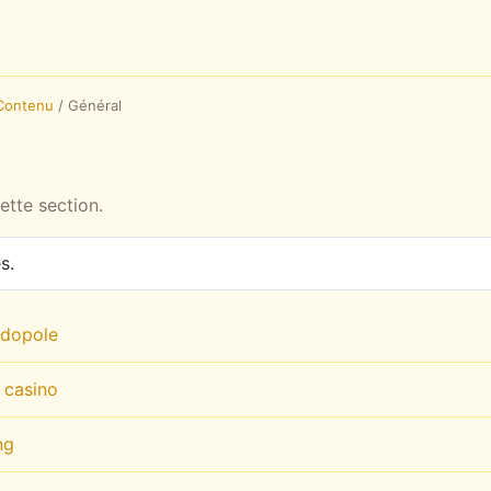
Contenu
/
Général
ette section.
s.
adopole
 casino
ng