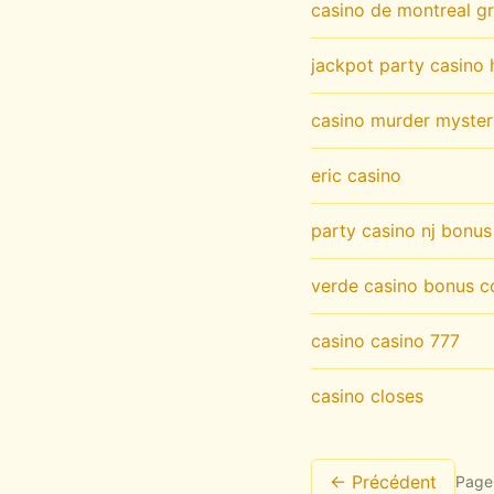
casino de montreal g
jackpot party casino
casino murder myster
eric casino
party casino nj bonus
verde casino bonus c
casino casino 777
casino closes
← Précédent
Page