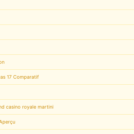
on
ras 17 Comparatif
nd casino royale martini
 Aperçu