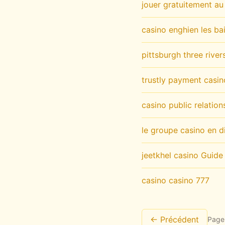
jouer gratuitement au
casino enghien les ba
pittsburgh three river
trustly payment casi
casino public relation
le groupe casino en di
jeetkhel casino Guide
casino casino 777
← Précédent
Page