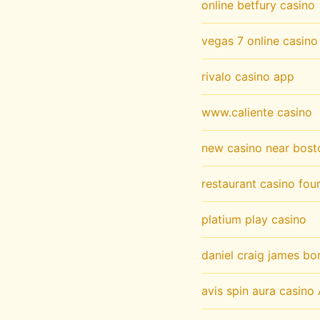
online betfury casino
vegas 7 online casino
rivalo casino app
www.caliente casino
new casino near bost
restaurant casino fou
platium play casino
daniel craig james bo
avis spin aura casino