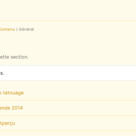
Contenu
/
Général
ette section.
s.
o tatouage
dende 2014
 Aperçu