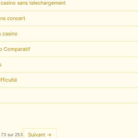
 casino sans telechargement
ins concert
s casino
no Comparatif
s
fficulté
Suivant →
 73 sur 253